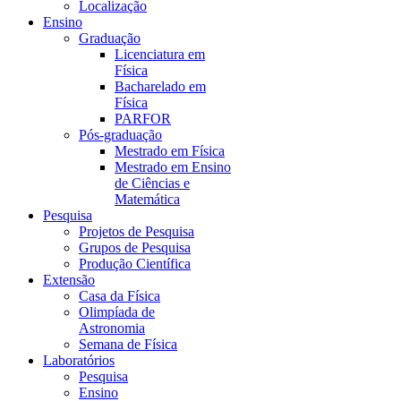
Localização
Ensino
Graduação
Licenciatura em
Física
Bacharelado em
Física
PARFOR
Pós-graduação
Mestrado em Física
Mestrado em Ensino
de Ciências e
Matemática
Pesquisa
Projetos de Pesquisa
Grupos de Pesquisa
Produção Científica
Extensão
Casa da Física
Olimpíada de
Astronomia
Semana de Física
Laboratórios
Pesquisa
Ensino